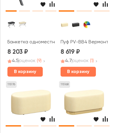
Банкетка одноместная Некст / Next
Пуф PV-BB4 Вермонт / Vermont
8 203
8 619
4.5
оценок
(9)
4.7
оценок
(1)
В корзину
В корзину
115176
115168