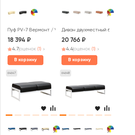
Пуф PV-7 Вермонт / Vermont
Диван двухместный без спинки Д
18 394
20 766
4.7
оценок
(1)
4.4
оценок
(1)
В корзину
В корзину
64647
64648