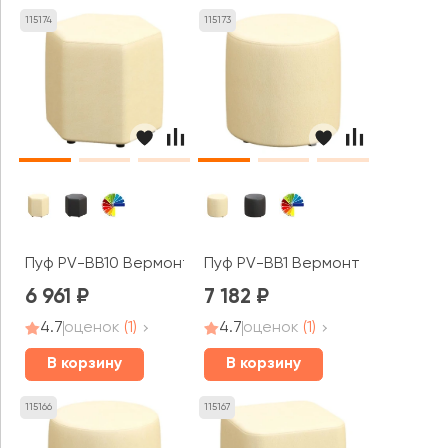
115174
115173
Пуф PV-BB10 Вермонт / Vermont
Пуф PV-BB1 Вермонт / Vermont
6 961
7 182
4.7
оценок
(1)
4.7
оценок
(1)
В корзину
В корзину
115166
115167