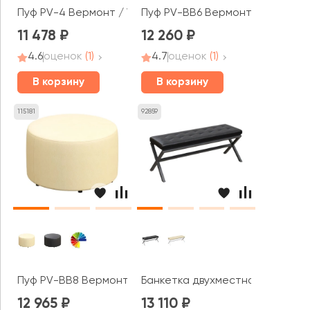
Пуф PV-4 Вермонт / Vermont
Пуф PV-BB6 Вермонт / Vermont
11 478
12 260
4.6
оценок
(1)
4.7
оценок
(1)
В корзину
В корзину
115181
92859
Пуф PV-BB8 Вермонт / Vermont
Банкетка двухместная Некст / 
12 965
13 110