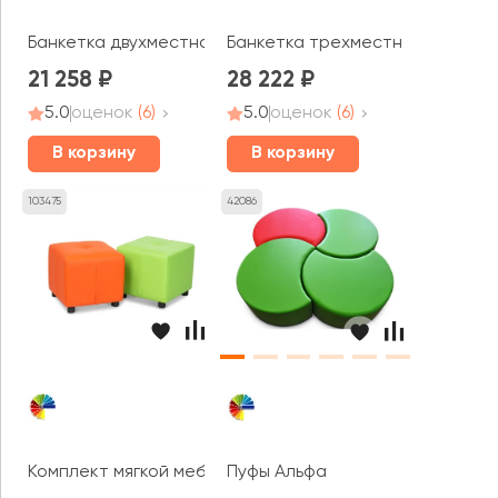
Банкетка двухместная Модуль / Module
Банкетка трехместная Модуль 
21 258
28 222
5.0
оценок
(6)
5.0
оценок
(6)
В корзину
В корзину
103475
42086
Комплект мягкой мебели Р-пуфы MVK
Пуфы Альфа