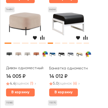
144841
64646
Диван одноместный без спинки Джайв / Jive
Банкетка одноместная Модуль 
14 005
14 012
4.4
оценок
(1)
5.0
оценок
(6)
В корзину
В корзину
115180
115170