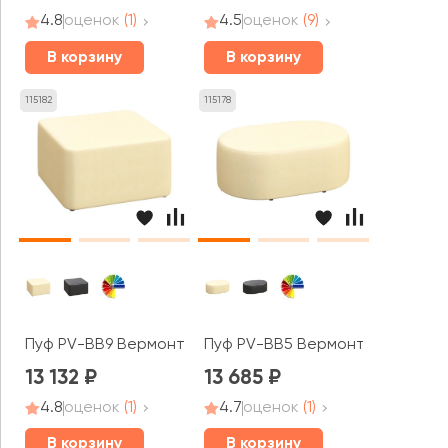
4.8
оценок
(1)
4.5
оценок
(9)
В корзину
В корзину
115182
115178
Пуф PV-BB9 Вермонт / Vermont
Пуф PV-BB5 Вермонт / Vermont
13 132
13 685
4.8
оценок
(1)
4.7
оценок
(1)
В корзину
В корзину