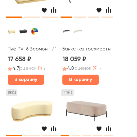
Пуф PV-6 Вермонт / Vermont
Банкетка трехместная Некст / 
17 658
18 059
4.7
оценок
(1)
4.8
оценок
(9)
В корзину
В корзину
115172
144842