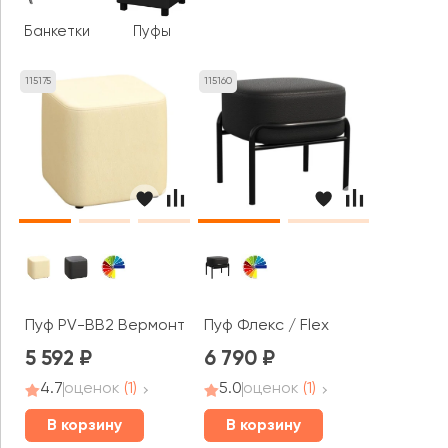
Банкетки
Пуфы
115175
115160
Пуф PV-BB2 Вермонт / Vermont
Пуф Флекс / Flex
5 592
6 790
4.7
оценок
(1)
5.0
оценок
(1)
В корзину
В корзину