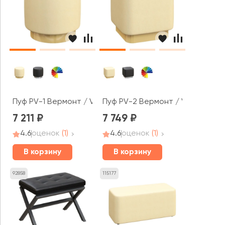
Пуф PV-1 Вермонт / Vermont
Пуф PV-2 Вермонт / Vermont
7 211
7 749
4.6
оценок
(1)
4.6
оценок
(1)
В корзину
В корзину
92858
115177