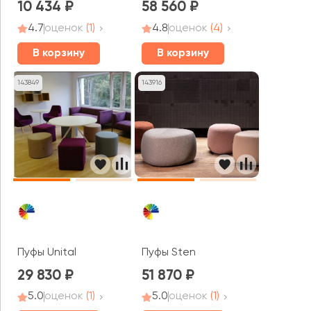
10 434
58 560
4.7
оценок
(1)
4.8
оценок
(4)
В корзину
В корзину
143849
143916
Пуфы Sten
Пуфы Unital
29 830
51 870
5.0
оценок
(1)
5.0
оценок
(1)