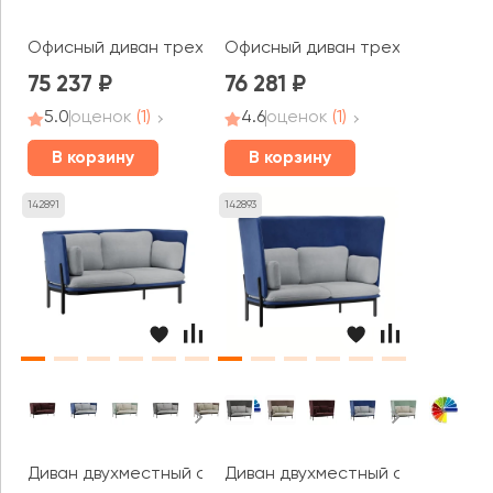
Офисный диван трехместный Стенли / Stenly
Офисный диван трехместный Бе
75 237
76 281
5.0
оценок
(1)
4.6
оценок
(1)
В корзину
В корзину
142891
142893
Диван двухместный с низкой спинкой Стато / Stato
Диван двухместный с высокой с