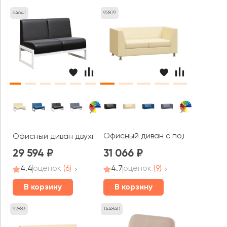
64641
92879
Офисный диван с подлокотника
Офисный диван двухместный Модуль / Module
29 594
31 066
4.4
оценок
(6)
4.7
оценок
(9)
В корзину
В корзину
92883
144840