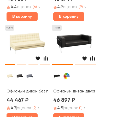
4.4
оценок
(6)
4.9
оценок
(9)
В корзину
В корзину
92875
115158
Офисный диван без подлокотников трехместный Форес
Офисный диван двухместный Фле
44 467
46 897
4.7
оценок
(9)
4.5
оценок
(1)