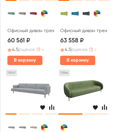
Офисный диван трехместный Браско / Brasco
Офисный диван трехместный Бр
60 561
63 558
4.5
оценок
(1)
4.5
оценок
(1)
В корзину
В корзину
115147
115164