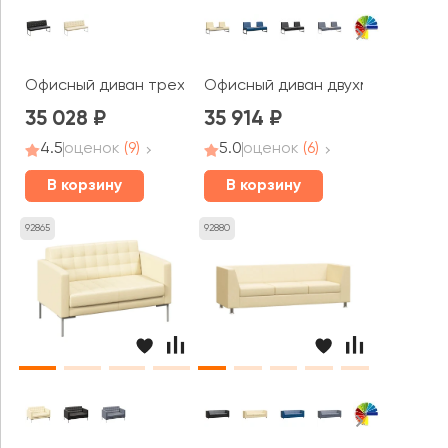
Офисный диван трехместный Некст / Next
Офисный диван двухместный со
35 028
35 914
4.5
оценок
(9)
5.0
оценок
(6)
В корзину
В корзину
92865
92880