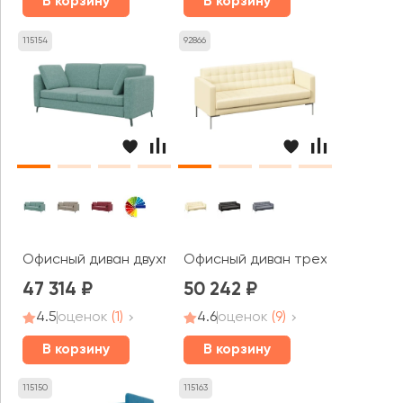
В корзину
В корзину
115154
92866
Офисный диван двухместный Браско / Brasco
Офисный диван трехместный Фо
47 314
50 242
4.5
оценок
(1)
4.6
оценок
(9)
В корзину
В корзину
115150
115163