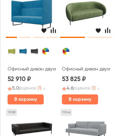
Офисный диван двухместный Бронкс / Bronks
Офисный диван двухместный Бел
52 910
53 825
5.0
оценок
(1)
4.6
оценок
(1)
В корзину
В корзину
115159
115146