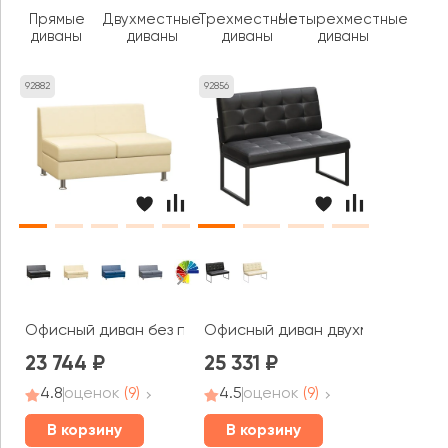
Прямые
Двухместные
Трехместные
Четырехместные
диваны
диваны
диваны
диваны
92882
92856
Офисный диван без подлокотников двухместный Прайм 
Офисный диван двухместный Не
23 744
25 331
4.8
оценок
(9)
4.5
оценок
(9)
В корзину
В корзину