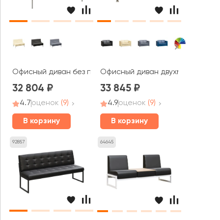
Офисный диван без подлокотников двухместный Форест
Офисный диван двухместный Бо
32 804
33 845
4.7
оценок
(9)
4.9
оценок
(9)
В корзину
В корзину
92857
64645