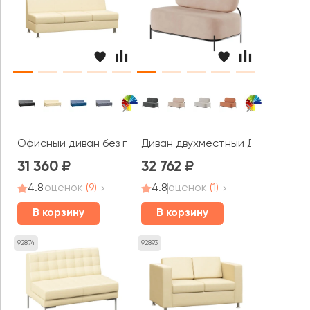
Офисный диван без подлокотников трехместный Прайм
Диван двухместный Джайв / Jiv
31 360
32 762
4.8
оценок
(9)
4.8
оценок
(1)
В корзину
В корзину
92874
92893