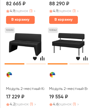
82 665
88 290
4.9
оценок
(1)
4.9
оценок
(1)
В корзину
В корзину
103230
103062
Модуль 2-местный Kit2 Кит MVK
Модуль 2-местный Bu2 Бизнес 
17 229
19 554
4.2
оценок
(1)
4.6
оценок
(1)