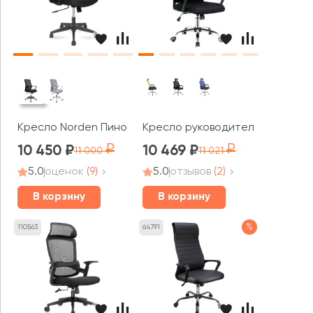
Кресло Norden Пино / Pino black LB
Кресло руководителя AL 777
10 450
10 469
11 000
11 021
5.0
оценок
(9)
5.0
отзывов
(2)
В корзину
В корзину
%
110563
64791