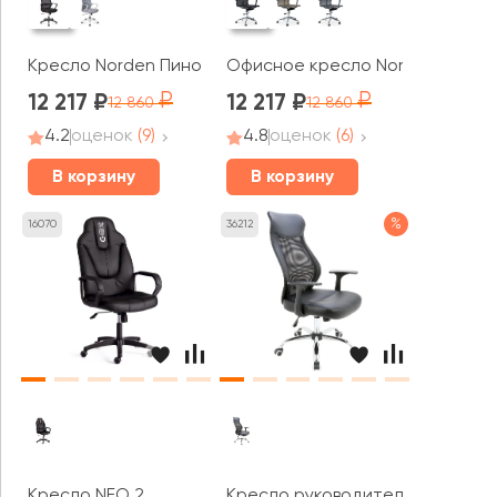
Кресло Norden Пино / Pino black
Офисное кресло Norden Хельму
12 217
12 217
12 860
12 860
4.2
оценок
(9)
4.8
оценок
(6)
В корзину
В корзину
%
16070
36212
Кресло NEO 2
Кресло руководителя AL 779