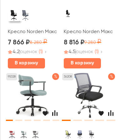
Кресло Norden Макс / Max LB
Кресло Norden Макс / Max
7 866
8 816
8 280
9 280
4.2
оценок
(1)
4.5
оценок
(1)
В корзину
В корзину
%
%
95328
36208