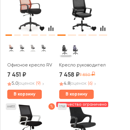
Офисное кресло RV ДИЗАЙН Фаст / Fast (W-207)
Кресло руководителя Norden Б
7 451
7 458
7 850
5.0
оценок
(9)
4.8
оценок
(6)
В корзину
В корзину
Количество ограничено
%
64833
17161