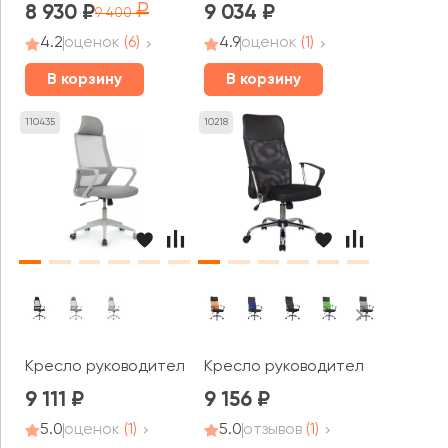
8 930
9 034
9 400
4.2
оценок
(6)
4.9
оценок
(1)
В корзину
В корзину
110435
10218
Кресло руководителя RV ЧЕЙР Поинт / Point (8325H)
Кресло руководителя RV ЧЕЙР С
9 111
9 156
5.0
оценок
(1)
5.0
отзывов
(1)