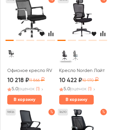
Офисное кресло RV ЧЕЙР Нет / Net (706E)
Кресло Norden Лайт / Light
10 218
10 422
11 866
10 970
5.0
оценок
(1)
5.0
оценок
(1)
В корзину
В корзину
%
%
96926
36210