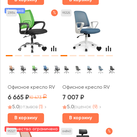
Новинка
%
23934
95325
Офисное кресло RV ЧЕЙР Бон / Bon (8085JE)
Офисное кресло RV ЧЕЙР W-15
6 665
7 007
10 473
5.0
отзывов
(1)
5.0
оценок
(9)
В корзину
В корзину
Количество ограничено
%
95327
64840