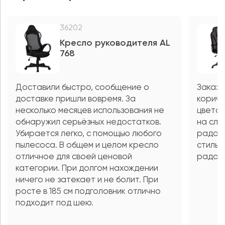
36202
Кресло руководителя AL
768
Доставили быстро, сообщение о
Заказа
доставке пришли вовремя. За
коричн
несколько месяцев использования не
цветов
обнаружил серьёзных недостатков.
на сле
Убирается легко, с помощью любого
радост
пылесоса. В общем и целом кресло
стильн
отличное для своей ценовой
рада, 
категории. При долгом нахождении
ничего не затекает и не болит. При
росте в 185 см подголовник отлично
подходит под шею.