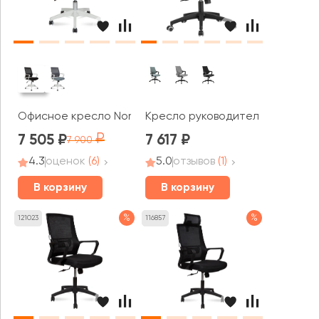
Офисное кресло Norden Бит LB white
Кресло руководителя RV ЧЕЙР 
7 505
7 617
7 900
4.3
оценок
(6)
5.0
отзывов
(1)
В корзину
В корзину
%
%
121023
116857