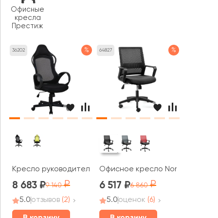
Офисные
кресла
Престиж
%
%
36202
64827
Кресло руководителя AL 768
Офисное кресло Norden Бит LB
8 683
6 517
9 140
6 860
5.0
отзывов
(2)
5.0
оценок
(6)
В корзину
В корзину