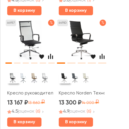
4.8
оценок
(6)
5.0
оценок
(1)
В корзину
В корзину
%
%
64957
64950
Кресло руководителя Norden Хельмут
Кресло Norden Техно
13 167
13 300
13 860
14 000
4.5
оценок
(6)
4.9
оценок
(6)
В корзину
В корзину