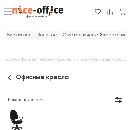
Бирюзовое
Золотое
С металлической крестовиной
Главная
>
Каталог мебели
>
Кресла и стулья
>
Офисные кресла
Офисные кресла
Рекомендуемые