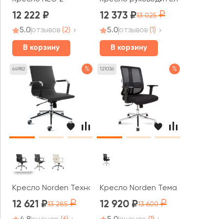
12 222
12 373
13 025
5.0
отзывов
(2)
5.0
отзывов
(1)
В корзину
В корзину
%
%
64982
121036
Кресло Norden Техно LB
Кресло Norden Тема Хром / Te
12 621
12 920
13 285
13 600