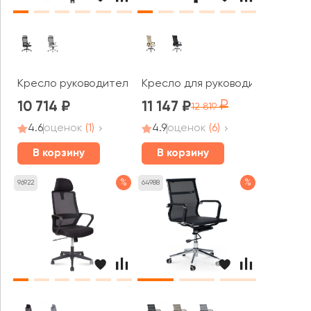
Кресло руководителя RV ЧЕЙР Джоб / Job (6246A / 624
Кресло для руководителя RV ЧЕ
10 714
11 147
12 819
4.6
оценок
(1)
4.9
оценок
(6)
В корзину
В корзину
%
%
96922
64988