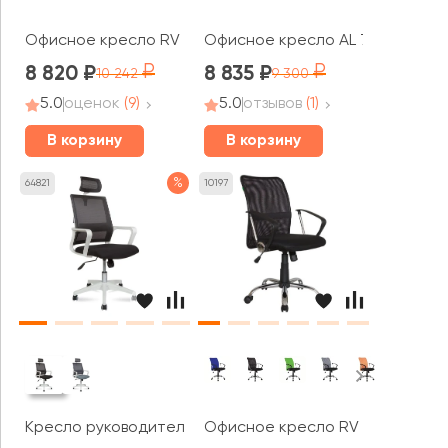
Офисное кресло RV ДИЗАЙН Колин / Kolin (W-231)
Офисное кресло AL 776
8 820
8 835
10 242
9 300
5.0
оценок
(9)
5.0
отзывов
(1)
В корзину
В корзину
%
64821
10197
Кресло руководителя Norden Бит белый пластик
Офисное кресло RV ЧЕЙР Смарт 