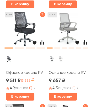
В корзину
В корзину
%
10198
110434
Офисное кресло RV ЧЕЙР Старт / Start (8081E)
Офисное кресло RV ЧЕЙР Поинт 
9 511
9 657
13 586
4.9
оценок
(1)
4.3
оценок
(1)
В корзину
В корзину
%
%
17170
121018