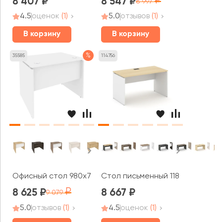
8 407
8 547
8 997
4.5
оценок
(1)
5.0
отзывов
(1)
В корзину
В корзину
%
35585
114756
Офисный стол 980x720x750 Оникс / Onix
Стол письменный 1180x700x750 
8 625
8 667
9 079
5.0
отзывов
(1)
4.5
оценок
(1)