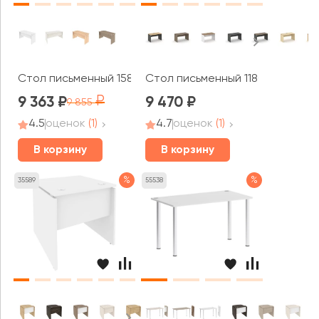
Стол письменный 1580x720x755 Стайл Систем / Style 
Стол письменный 1180x800x750 
9 363
9 470
9 855
4.5
оценок
(1)
4.7
оценок
(1)
В корзину
В корзину
%
%
35589
55538