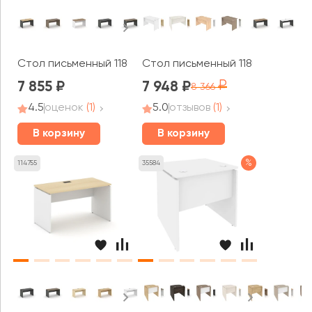
Стол письменный 1180x600x750 Стайл Проджект / Style
Стол письменный 1180x720x755 
7 855
7 948
8 366
4.5
оценок
(1)
5.0
отзывов
(1)
В корзину
В корзину
%
114755
35584