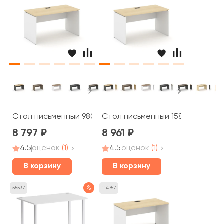
Стол письменный 980x800x750 Стайл Проджект / Style
Стол письменный 1580x600x750 
8 797
8 961
4.5
оценок
(1)
4.5
оценок
(1)
В корзину
В корзину
%
55537
114757