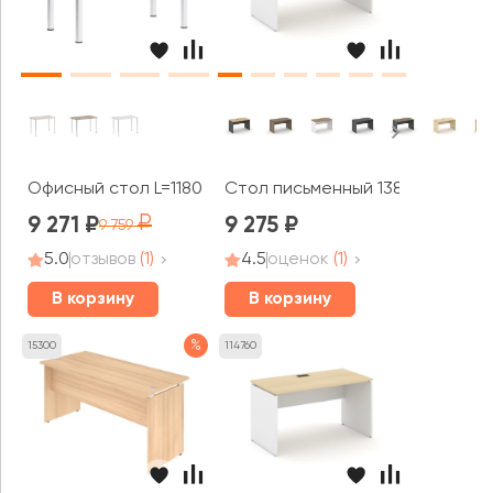
Офисный стол L=1180мм VR.SP-3-118 Хоум Офис / Home O
Стол письменный 1380x700x750 
9 271
9 275
9 759
5.0
отзывов
(1)
4.5
оценок
(1)
В корзину
В корзину
%
15300
114760