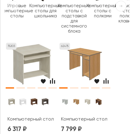
Игровые
Компьютерные
Компьютерные
Компьютерные
Компью
компьютерные
столы для
столы с
столы с
стол
столы
школьника
подставкой
полками
полкой
для
клавиа
системного
блока
75203
62475
Компьютерный стол Комфорт
Компьютерный стол правый А-1
6 317
7 799