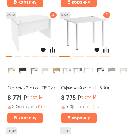
В корзину
В корзину
%
%
35586
55536
Офисный стол 1180x720x750 Оникс / Onix
Офисный стол L=980мм VR.SP-3-
8 771
8 775
9 233
9 236
5.0
отзывов
(1)
5.0
отзывов
(1)
В корзину
В корзину
114759
114754