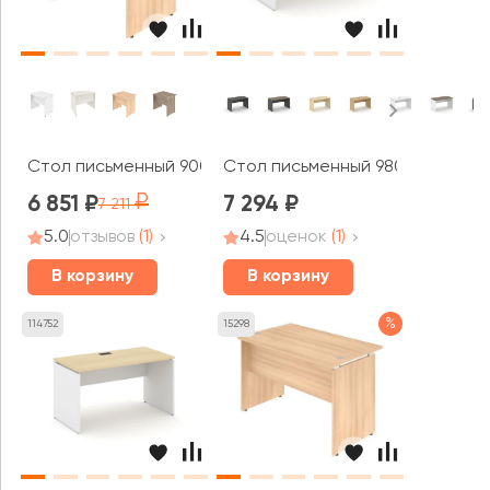
Стол письменный 900x720x755 Стайл Систем / Style S
Стол письменный 980x600x750 С
6 851
7 294
7 211
5.0
отзывов
(1)
4.5
оценок
(1)
В корзину
В корзину
%
114752
15298