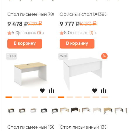
Стол письменный 780x800x750 Оникс / Onix
Офисный стол L=1380мм VR.SP-3
9 478
9 777
9 977
10 292
5.0
отзывов
(1)
5.0
отзывов
(1)
В корзину
В корзину
%
114758
35587
Стол письменный 1580x700x750 Стайл Проджект / Style
Стол письменный 1380x720x750 