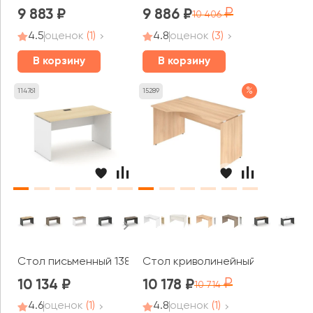
9 883
9 886
10 406
4.5
оценок
(1)
4.8
оценок
(3)
В корзину
В корзину
%
114761
15289
Стол письменный 1380x800x750 Стайл Проджект / Style
Стол криволинейный левый 1380
10 134
10 178
10 714
4.6
оценок
(1)
4.8
оценок
(1)