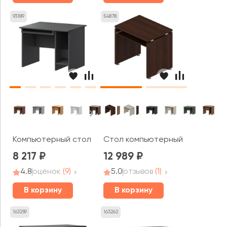
93189
54878
Компьютерный стол А-012 Арго
Стол компьютерный Gr-8k Gra
8 217
12 989
4.8
оценок
(9)
5.0
отзывов
(1)
В корзину
В корзину
163259
163262