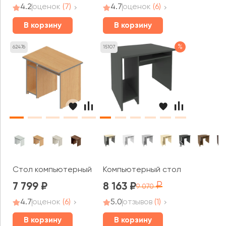
4.2
оценок
(7)
4.7
оценок
(6)
В корзину
В корзину
%
62476
15107
Стол компьютерный левый А-10L Агат
Компьютерный стол Рива / Riva
7 799
8 163
9 070
4.7
оценок
(6)
5.0
отзывов
(1)
В корзину
В корзину