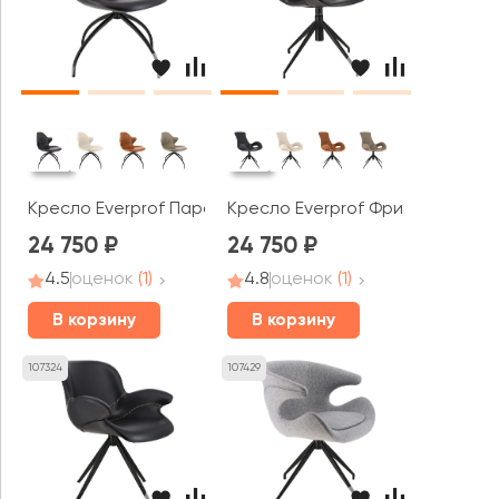
Кресло Everprof Парадис / Paradise
Кресло Everprof Фридом / Fre
24 750
24 750
4.5
оценок
(1)
4.8
оценок
(1)
В корзину
В корзину
107324
107429