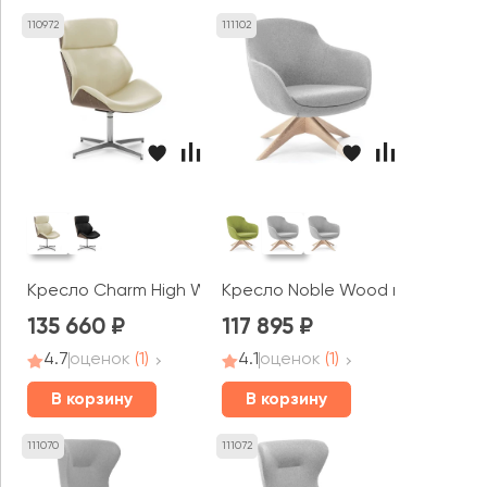
110972
111102
Кресло Charm High Wood Lounge
Кресло Noble Wood крутящ
135 660
117 895
4.7
оценок
(1)
4.1
оценок
(1)
В корзину
В корзину
111070
111072