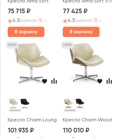
Кресло Alma Soft
Кресло Alma Soft 5-луч
75 715
77 425
4.3
оценок
(1)
4.3
оценок
(1)
В корзину
В корзину
110974
110976
Кресло Charm Lounge
Кресло Charm Wood Lounge
101 935
110 010