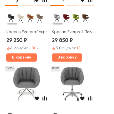
Кресло Everprof Аврора / Aurora
Кресло Everprof Либерти / Libe
29 250
29 850
4.2
оценок
(1)
5.0
оценок
(1)
В корзину
В корзину
110936
110933