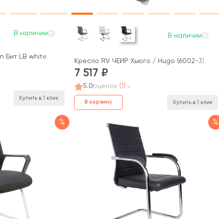
В наличии
В наличии
 Бит LB white
Кресло RV ЧЕЙР Хьюго / Hugo (6002-3)
7 517
5.0
оценок
(1)
Купить в 1 клик
В корзину
Купить в 1 клик
%
%