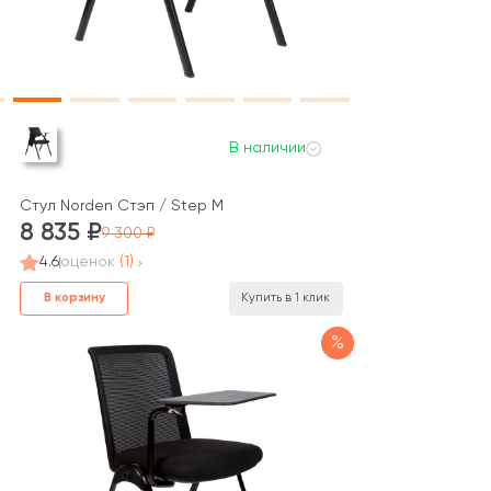
В наличии
Стул Norden Стэп / Step M
8 835
9 300
4.6
оценок
(1)
В корзину
Купить в 1 клик
%