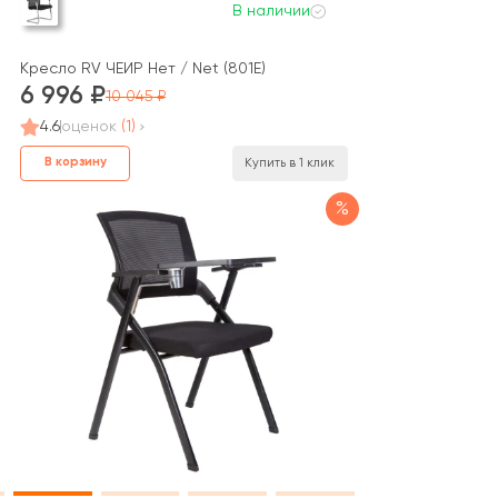
В наличии
Кресло RV ЧЕЙР Нет / Net (801E)
6 996
10 045
4.6
оценок
(1)
В корзину
Купить в 1 клик
%