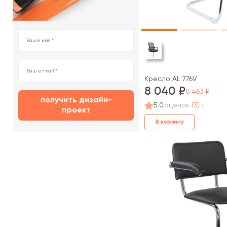
Кресло AL 776V
8 040
8 463
получить дизайн-
5.0
оценок
(3)
проект
В корзину