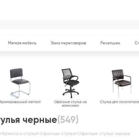
Мягкая мебель
Зона переговоров
Ресепшен
С
Хромированный металл
Офисные стулья на
Стулья для посетител
колесиках
улья черные
(549)
>
Кресла и стулья
>
Офисные стулья
>
Офисные стулья черные