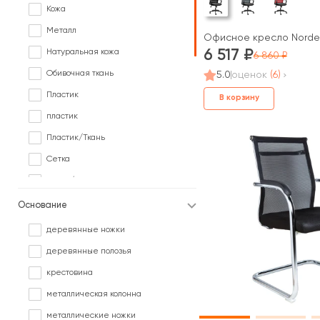
Фиолетовый
Кожа
Черный
Металл
Офисное кресло Norde
В различных цветах под заказ
Натуральная кожа
6 517
6 860
Обивочная ткань
5.0
оценок
(6)
Пластик
В корзину
пластик
Пластик/Ткань
Сетка
Сетка/ Ткань
Сетка/Кожа
Основание
Сетка/Обивочная ткань
деревянные ножки
Сетка/Ткань
деревянные полозья
Сетка/Экокожа
крестовина
Ткань
металлическая колонна
Ткань/Дерево
металлические ножки