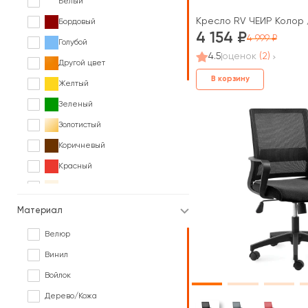
Белый
Кресло RV ЧЕЙР Колор /
Бордовый
4 154
4 999
Голубой
4.5
оценок
(2)
Другой цвет
В корзину
Желтый
Зеленый
Золотистый
Коричневый
Красный
Кремовый
Оранжевый
Материал
Разноцветный
Велюр
Розовый
Винил
Серый
Войлок
Синий
Дерево/Кожа