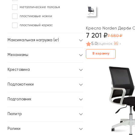
Фанера
металлические полозья
Флок
пластиковые ножки
Экокожа
пластиковый каркас
Кресло Norden Дерби 
Экокожа/Ткань
7 201
7 580
Максимальная нагрузка (кг)
5.0
оценок
(6)
В корзину
Механизмы
Крестовина
Подлокотники
Подголовник
Пюпитр
Ролики