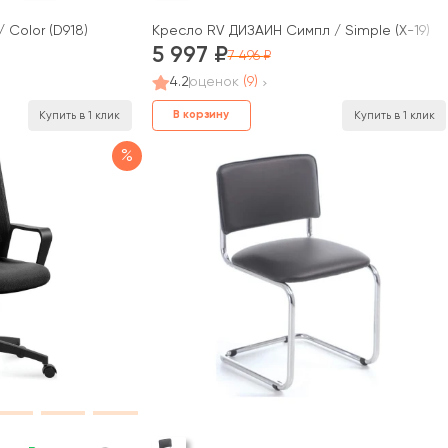
 Color (D918)
Кресло RV ДИЗАЙН Симпл / Simple (X-19)
5 997
7 496
4.2
оценок
(9)
В корзину
Купить в 1 клик
Купить в 1 клик
%