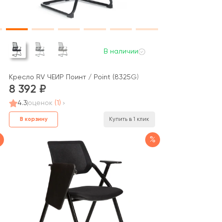
В наличии
Кресло RV ЧЕЙР Поинт / Point (8325G)
8 392
4.3
оценок
(1)
В корзину
Купить в 1 клик
%