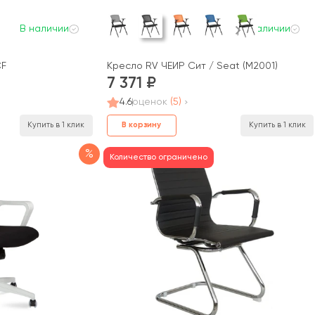
В наличии
В наличии
CF
Кресло RV ЧЕЙР Сит / Seat (M2001)
7 371
4.6
оценок
(5)
В корзину
Купить в 1 клик
Купить в 1 клик
%
Количество ограничено