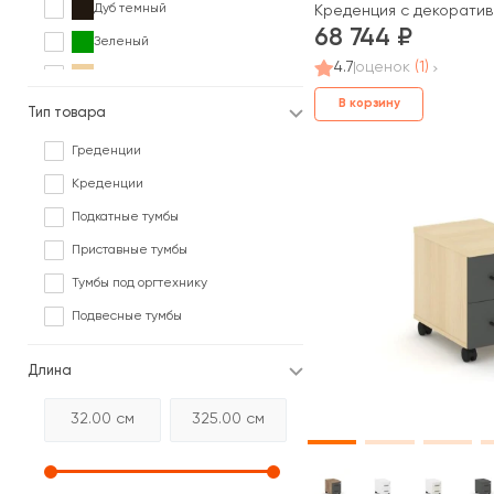
Дуб темный
Креденция с декорати
68 744
Зеленый
4.7
оценок
(1)
Клен
В корзину
Коричневый
Тип товара
Ольха
Греденции
Орех
Креденции
Палисандр
Подкатные тумбы
Серый
Приставные тумбы
Сосна
Тумбы под оргтехнику
Черный
Подвесные тумбы
Ясень
Длина