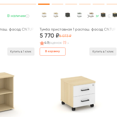
В наличии
В наличии
спаш. фасад CN.TUP-004 B 420x420x416 Концепт / Concept
Тумба приставная 1 распаш. фасад CN.TUP
5 770
6 073
4.9
оценок
(1)
В корзину
Купить в 1 клик
Купить в 1 клик