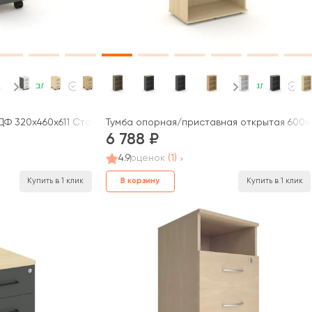
В наличии
В наличии
ДФ 320х460х611 Стайл Проджект / Style Project
Тумба опорная/приставная открытая 600x4
6 788
4.9
оценок
(1)
В корзину
Купить в 1 клик
Купить в 1 клик