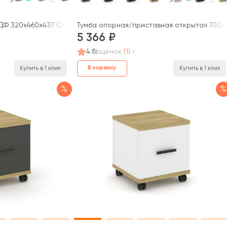
ДФ 320х460х437 Стайл Проджект / Style Project
Тумба опорная/приставная открытая 700x4
5 366
4.8
оценок
(1)
В корзину
Купить в 1 клик
Купить в 1 клик
%
%