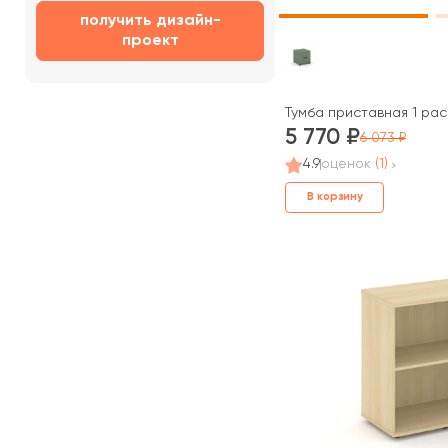
получить дизайн-
проект
Тумба приставная 1 ра
5 770
6 073
4.9
оценок
(1)
В корзину