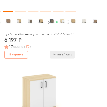
В наличии
е колеса 416x460x437 Стайл Проджект / Style Project
Тумба мобильная усил. колеса 416х460х437 Стайл Проджект / S
6 197
4.7
оценок
(1)
В корзину
Купить в 1 клик