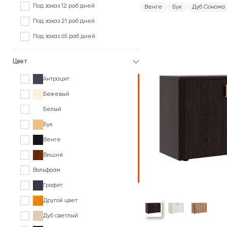
Под заказ 12 раб дней
Венге
Бук
Дуб Сонома
Под заказ 21 раб дней
Под заказ 65 раб дней
Цвет
Антрацит
Бежевый
Белый
Бук
Венге
Вишня
Вольфрам
Графит
Другой цвет
Дуб светлый