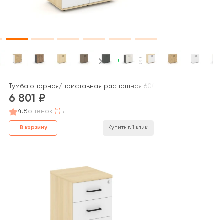
В наличии
00x1150 Стайл Проджект / Style Project
Тумба опорная/приставная распашная 600x400x750 Стайл Про
6 801
4.8
оценок
(1)
В корзину
Купить в 1 клик