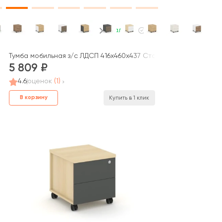
В наличии
-004 W 420x420x416 Концепт / Concept
Тумба мобильная з/с ЛДСП 416х460х437 Стайл Проджект / Style
5 809
4.6
оценок
(1)
В корзину
Купить в 1 клик