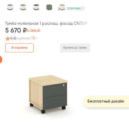
В наличии
007 B 420x420x448 Концепт / Concept
Тумба мобильная 1 распаш. фасад CN.TUM-007 W 420x420x448
5 670
5 968
4.6
оценок
(1)
В корзину
Купить в 1 клик
Бесплатный дизайн