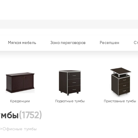
Мягкая мебель
Зона переговоров
Ресепшен
С
Креденции
Подкатные тумбы
Приставные тумбы
умбы
(1752)
>
Офисные тумбы