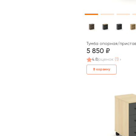
Тумба опорная/пристав
5 850
4.8
оценок
(1)
В корзину