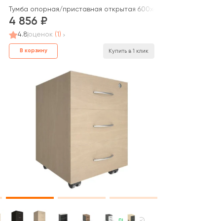
Тумба опорная/приставная открытая 600x400x750 Стайл Продж
4 856
4.8
оценок
(1)
В корзину
Купить в 1 клик
В наличии