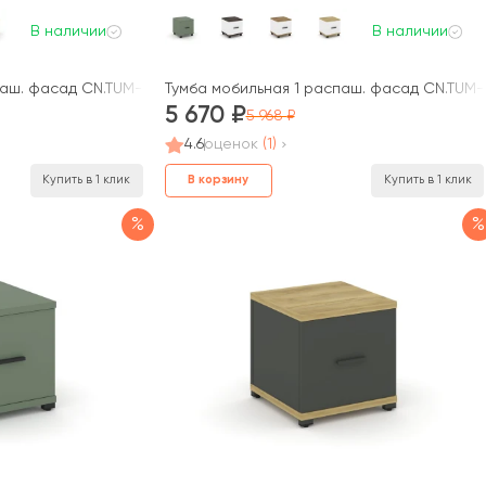
В наличии
В наличии
паш. фасад CN.TUM-007 A 420x420x448 Концепт / Concept
Тумба мобильная 1 распаш. фасад CN.TUM-
5 670
5 968
4.6
оценок
(1)
В корзину
Купить в 1 клик
Купить в 1 клик
%
%