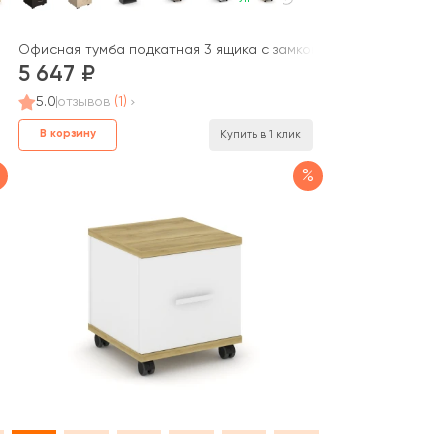
00x750 Стайл Проджект / Style Project
Офисная тумба подкатная 3 ящика с замком Нова С / Nova S
5 647
5.0
отзывов
(1)
В корзину
Купить в 1 клик
%