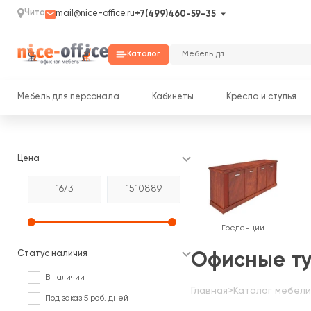
Чита
mail@nice-office.ru
+7(499)460-59-35
Каталог
Мебель для персонала
Кабинеты
Кресла и стулья
Цена
Греденции
Статус наличия
Офисные т
В наличии
Главная
>
Каталог мебели
Под заказ 5 раб. дней