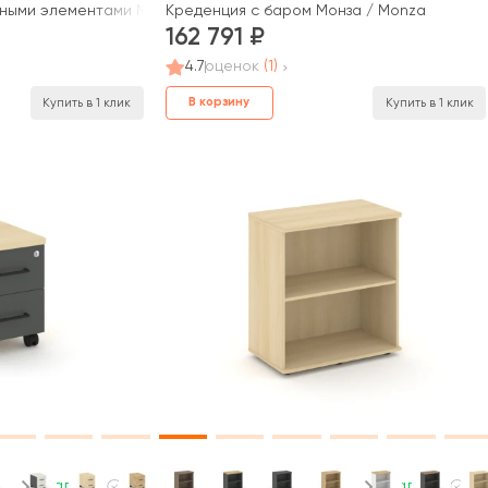
вными элементами Монза / Monza
Креденция с баром Монза / Monza
162 791
4.7
оценок
(1)
В корзину
Купить в 1 клик
Купить в 1 клик
В наличии
В наличии