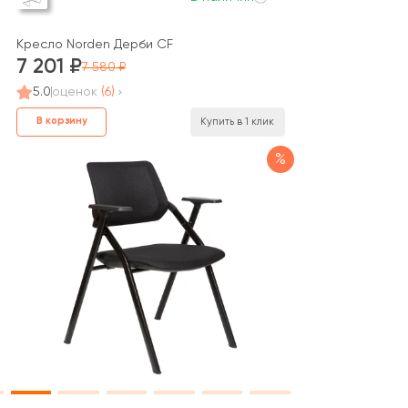
Кресло Norden Дерби CF
7 201
7 580
5.0
оценок
(6)
В корзину
Купить в 1 клик
%