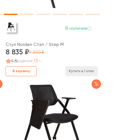
В наличии
Стул Norden Стэп / Step M
8 835
9 300
4.6
оценок
(1)
В корзину
Купить в 1 клик
%