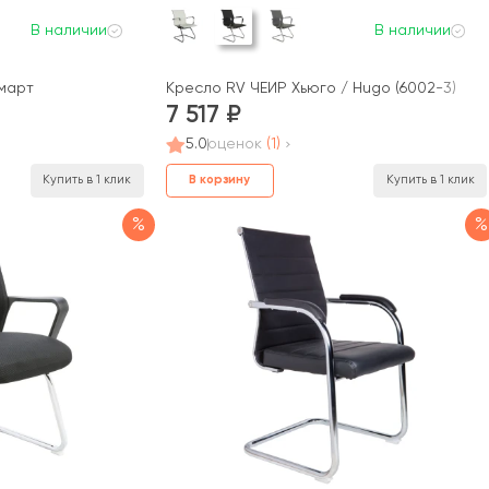
В наличии
В наличии
март
Кресло RV ЧЕЙР Хьюго / Hugo (6002-3)
7 517
5.0
оценок
(1)
В корзину
Купить в 1 клик
Купить в 1 клик
%
%