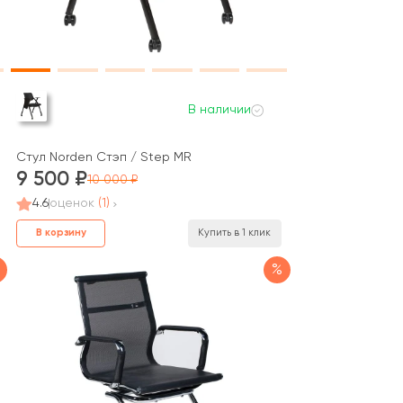
В наличии
Стул Norden Стэп / Step MR
9 500
10 000
4.6
оценок
(1)
В корзину
Купить в 1 клик
%