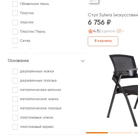
Обивочная ткань
Пластик
Стул Sylwia (искусстве
6 756
пластик
4.8
оценок
(2)
Пластик/Ткань
Сетка
В корзину
Сетка/ Ткань
Сетка/Кожа
Основание
Сетка/Обивочная ткань
деревянные ножки
Сетка/Ткань
деревянные полозья
Сетка/Экокожа
металлическая колонна
Ткань
металлические ножки
Ткань/Дерево
металлические полозья
Фанера
пластиковые ножки
Экокожа
пластиковый каркас
Экокожа/Ткань