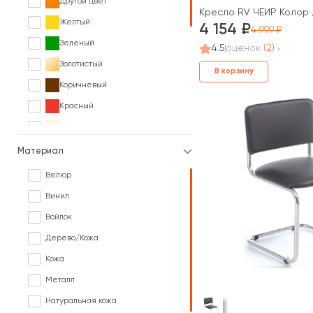
Другой цвет
Кресло RV ЧЕЙР Колор /
Желтый
4 154
4 999
Зеленый
4.5
оценок
(2)
Золотистый
В корзину
Коричневый
Красный
Кремовый
Оранжевый
Материал
Розовый
Велюр
Серый
Винил
Синий
Войлок
Фиолетовый
Дерево/Кожа
Черный
Кожа
В различных цветах под заказ
Металл
Натуральная кожа