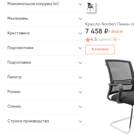
Максимальная нагрузка (кг)
Механизмы
Кресло Norden Пинин с
7 458
7 850
Крестовина
4.3
оценок
(6)
Подлокотники
В корзину
Подголовник
Пюпитр
Ролики
Спинка
Страна производства