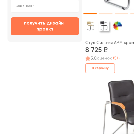
получить дизайн-
проект
Стул Сильвия АРМ хром
8 725
5.0
оценок
(5)
В корзину