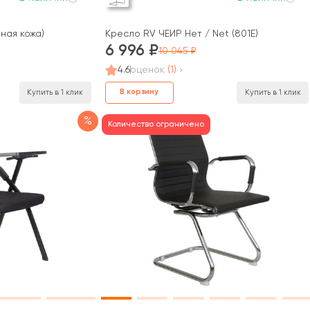
нная кожа)
Кресло RV ЧЕЙР Нет / Net (801E)
6 996
10 045
4.6
оценок
(1)
В корзину
Купить в 1 клик
Купить в 1 клик
%
Количество ограничено