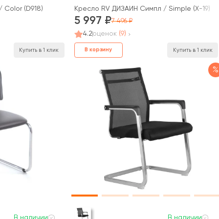
 Color (D918)
Кресло RV ДИЗАЙН Симпл / Simple (X-19)
5 997
7 496
4.2
оценок
(9)
В корзину
Купить в 1 клик
Купить в 1 клик
%
В наличии
В наличии