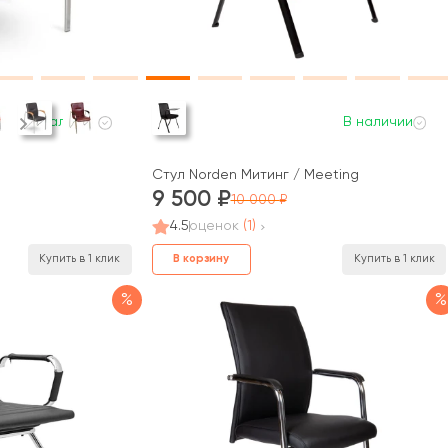
В наличии
В наличии
Стул Norden Митинг / Meeting
9 500
10 000
4.5
оценок
(1)
В корзину
Купить в 1 клик
Купить в 1 клик
%
%