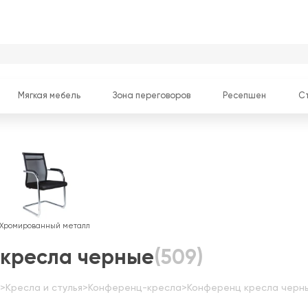
Мягкая мебель
Зона переговоров
Ресепшен
С
Хромированный металл
кресла черные
(509)
>
Кресла и стулья
>
Конференц-кресла
>
Конференц кресла черн