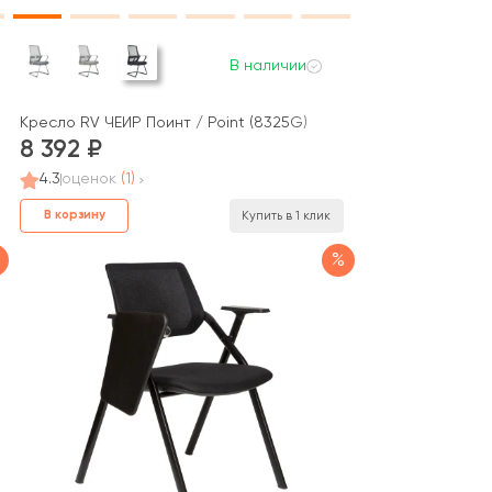
В наличии
Кресло RV ЧЕЙР Поинт / Point (8325G)
8 392
4.3
оценок
(1)
В корзину
Купить в 1 клик
%