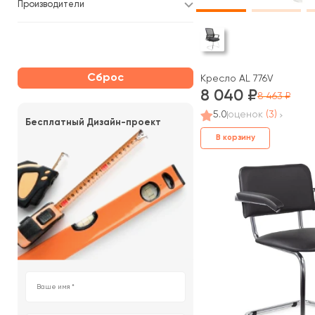
Производители
Сброс
Кресло AL 776V
8 040
8 463
5.0
оценок
(3)
Бесплатный Дизайн-проект
В корзину