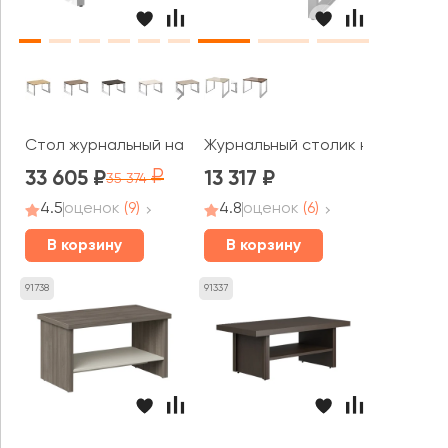
Стол журнальный на О-образном м/к 780x600x450 Оник
Журнальный столик на м/к 800
33 605
13 317
35 374
4.5
оценок
(9)
4.8
оценок
(6)
В корзину
В корзину
91738
91337