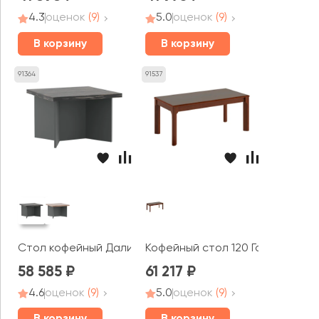
4.3
оценок
(9)
5.0
оценок
(9)
В корзину
В корзину
91364
91537
Стол кофейный Дали / Dali шпон
Кофейный стол 120 Гарвард / H
58 585
61 217
4.6
оценок
(9)
5.0
оценок
(9)