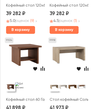
Кофейный стол 120x60x50 Берн / Bern
Кофейный стол 120x60x50 Берн 
39 282
39 282
5.0
оценок
(9)
4.5
оценок
(1)
В корзину
В корзину
91534
91918
Кофейный стол 60 Гарвард / Harvard
Стол кофейный Солид / Solid
41 898
41 973