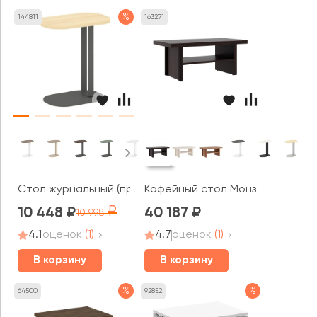
%
144811
163271
Стол журнальный (прямоугольный) 550х350х670 Асти / As
Кофейный стол Монза / Monza
10 448
40 187
10 998
4.1
оценок
(1)
4.7
оценок
(1)
В корзину
В корзину
%
%
64500
92852