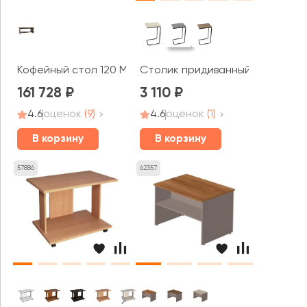
Кофейный стол 120 Министри / Ministry
Столик придиванный SHT-CT9
161 728
3 110
4.6
оценок
(9)
4.6
оценок
(1)
В корзину
В корзину
57886
62357