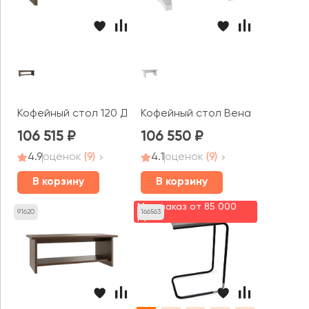
Кофейный стол 120 Давос / Davos
Кофейный стол Вена / Vienna
106 515
106 550
4.9
оценок
(9)
4.1
оценок
(9)
В корзину
В корзину
Мин. заказ от 85 000
91620
166563
руб.