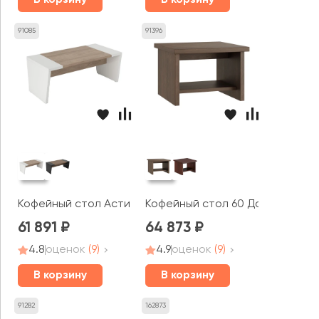
В корзину
В корзину
91085
91396
Кофейный стол Асти П / Asti P
Кофейный стол 60 Давос / Dav
61 891
64 873
4.8
оценок
(9)
4.9
оценок
(9)
В корзину
В корзину
91282
162873