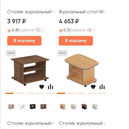
Столик журнальный 804х504х500 Монолит
Журнальный стол W-1 Work
3 917
4 653
4.8
оценок
(5)
4.5
оценок
(6)
В корзину
В корзину
41643
62441
Столик журнальный (800*600*580) 2С.013 СТИЛЬ
Столик журнальный А-13 Агат