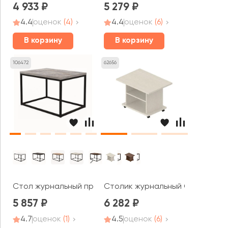
4 933
5 279
4.4
оценок
(4)
4.4
оценок
(6)
В корзину
В корзину
106472
62656
Стол журнальный прямоугольный ЭПИК / EPIC (700x500
Столик журнальный G-120 Гамм
5 857
6 282
4.7
оценок
(1)
4.5
оценок
(6)