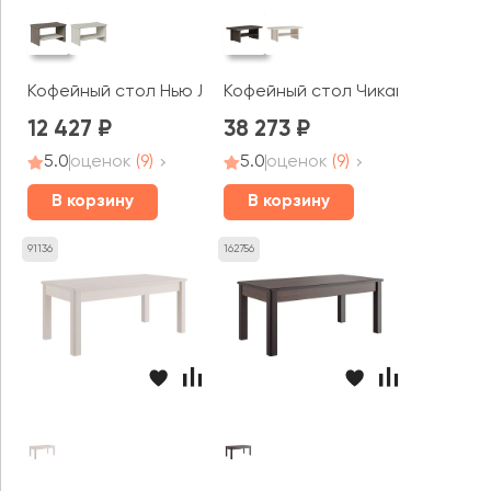
Кофейный стол Нью Лайн / New Line
Кофейный стол Чикаго / Chicag
12 427
38 273
5.0
оценок
(9)
5.0
оценок
(9)
В корзину
В корзину
91136
162756