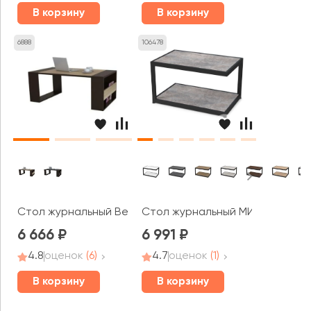
В корзину
В корзину
6888
106478
Стол журнальный BeautyStyle 25
Стол журнальный МИТ / MEET (
6 666
6 991
4.8
оценок
(6)
4.7
оценок
(1)
В корзину
В корзину