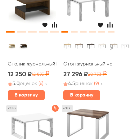
Столик журнальный Корнер / Corner
Стол журнальный на П-образном
12 250
27 296
12 895
28 733
5.0
оценок
(6)
4.5
оценок
(9)
В корзину
В корзину
%
92853
65830