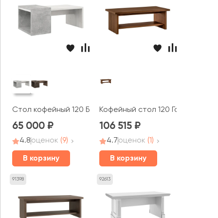
Стол кофейный 120 Бетон / B-tone
Кофейный стол 120 Гарвард / H
65 000
106 515
4.8
оценок
(9)
4.7
оценок
(1)
В корзину
В корзину
91398
92613